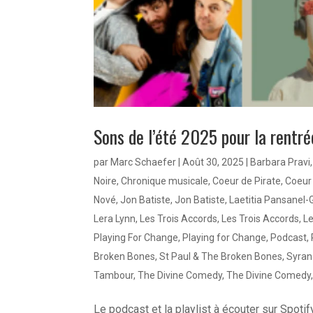
Sons de l’été 2025 pour la rentré
par
Marc Schaefer
|
Août 30, 2025
|
Barbara Pravi
Noire
,
Chronique musicale
,
Coeur de Pirate
,
Coeur 
Nové
,
Jon Batiste
,
Jon Batiste
,
Laetitia Pansanel-G
Lera Lynn
,
Les Trois Accords
,
Les Trois Accords
,
Le
Playing For Change
,
Playing for Change
,
Podcast
,
Broken Bones
,
St Paul & The Broken Bones
,
Syran
Tambour
,
The Divine Comedy
,
The Divine Comedy
Le podcast et la playlist à écouter sur Spotify