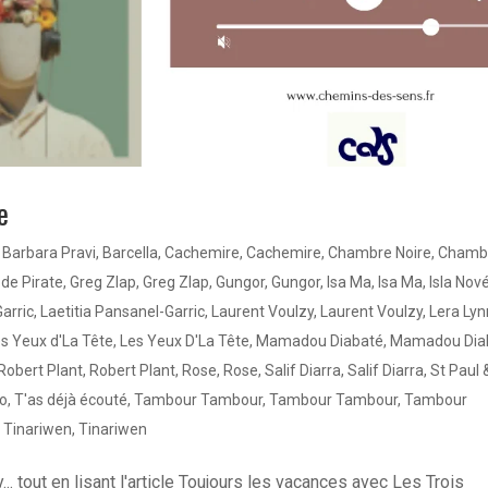
e
,
Barbara Pravi
,
Barcella
,
Cachemire
,
Cachemire
,
Chambre Noire
,
Chamb
de Pirate
,
Greg Zlap
,
Greg Zlap
,
Gungor
,
Gungor
,
Isa Ma
,
Isa Ma
,
Isla Nov
arric
,
Laetitia Pansanel-Garric
,
Laurent Voulzy
,
Laurent Voulzy
,
Lera Lyn
s Yeux d'La Tête
,
Les Yeux D'La Tête
,
Mamadou Diabaté
,
Mamadou Dia
Robert Plant
,
Robert Plant
,
Rose
,
Rose
,
Salif Diarra
,
Salif Diarra
,
St Paul 
o
,
T'as déjà écouté
,
Tambour Tambour
,
Tambour Tambour
,
Tambour
,
Tinariwen
,
Tinariwen
... tout en lisant l'article Toujours les vacances avec Les Trois