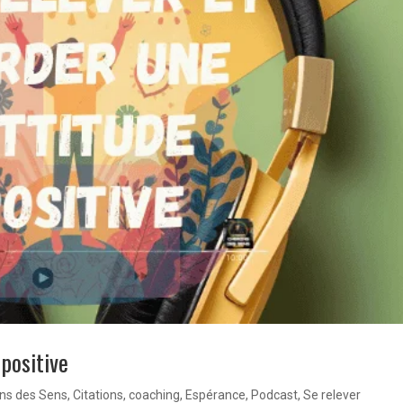
 positive
ns des Sens
,
Citations
,
coaching
,
Espérance
,
Podcast
,
Se relever