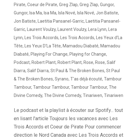
Pirate
,
Coeur de Pirate
,
Greg Zlap
,
Greg Zlap
,
Gungor
,
Gungor
,
Isa Ma
,
Isa Ma
,
Isla Nové
,
Isla Nové
,
Jon Batiste
,
Jon Batiste
,
Laetitia Pansanel-Garric
,
Laetitia Pansanel-
Garric
,
Laurent Voulzy
,
Laurent Voulzy
,
Lera Lynn
,
Lera
Lynn
,
Les Trois Accords
,
Les Trois Accords
,
Les Yeux d'La
Tête
,
Les Yeux D'La Tête
,
Mamadou Diabaté
,
Mamadou
Diabaté
,
Playing For Change
,
Playing for Change
,
Podcast
,
Robert Plant
,
Robert Plant
,
Rose
,
Rose
,
Salif
Diarra
,
Salif Diarra
,
St Paul & The Broken Bones
,
St Paul
& The Broken Bones
,
Syrano
,
T'as déjà écouté
,
Tambour
Tambour
,
Tambour Tambour
,
Tambour Tambour
,
The
Divine Comedy
,
The Divine Comedy
,
Tinariwen
,
Tinariwen
Le podcast et la playlist à écouter sur Spotify... tout
en lisant l'article Toujours les vacances avec Les
Trois Accords et Coeur de Pirate Pour commencer
direction le Nord Canada avec Les Trois Accords et