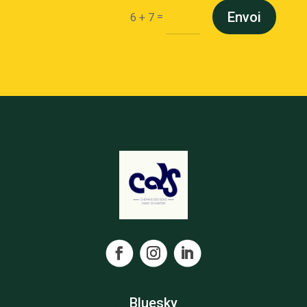
Envoi
=
6 + 7
Bluesky