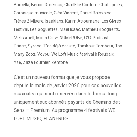
Barcella
,
Benoit Dorémus
,
CharlElie Couture
,
Chats pelés
,
Chronique musicale
,
Cléa Vincent
,
Daniel Balavoine
,
Frères 2 Misère
,
Isaakians
,
Karim Attoumane
,
Les Givrés
festival
,
Les Goguettes
,
Maël Isaac
,
Mathieu Boogaerts
,
Melissmell
,
Moon Crew
,
NUMéROBé
,
O'O
,
Podcast
,
Prince
,
Syrano
,
T'as déjà écouté
,
Tambour Tambour
,
Too
Many Zooz
,
Voyou
,
We Loft Music festival à Roubaix
,
Ysé
,
Zaza Fournier
,
Zentone
C’est un nouveau format que je vous propose
depuis le mois de janvier 2026 pour ces nouvelles
musicales qui sont réservés dans le format long
uniquement aux abonnés payants de Chemins des
Sens – Premium. Au programme 4 festivals WE
LOFT MUSIC, FLANERIES...